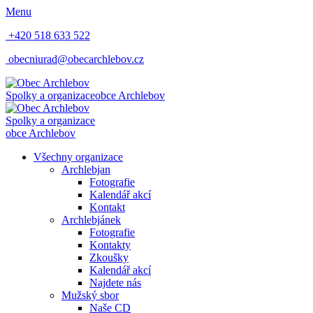
Menu
+420 518 633 522
obecniurad@obecarchlebov.cz
Spolky a organizace
obce Archlebov
Spolky a organizace
obce Archlebov
Všechny organizace
Archlebjan
Fotografie
Kalendář akcí
Kontakt
Archlebjánek
Fotografie
Kontakty
Zkoušky
Kalendář akcí
Najdete nás
Mužský sbor
Naše CD