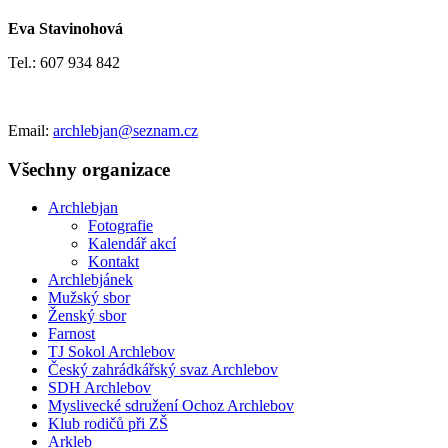
Eva Stavinohová
Tel.: 607 934 842
Email:
archlebjan@seznam.cz
Všechny organizace
Archlebjan
Fotografie
Kalendář akcí
Kontakt
Archlebjánek
Mužský sbor
Ženský sbor
Farnost
TJ Sokol Archlebov
Český zahrádkářský svaz Archlebov
SDH Archlebov
Myslivecké sdružení Ochoz Archlebov
Klub rodičů při ZŠ
Arkleb