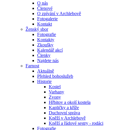
O nás
Členové
O zpívání v Archlebově
Fotogalerie
Kontakt
Ženský sbor
Fotografie
Kontakty
Zkoušky
Kalendář akcí
Členky
Najdete nás
Farnost
Aktuálně
Přehled bohoslužeb
Historie
Kostel
Varhany
Zvony
Hřbitov a okolí kostela
Kapličky a kříže
Duchovní správa
Kněží v Archlebově
Kněží a řádové sestry - rodáci
Fotografie