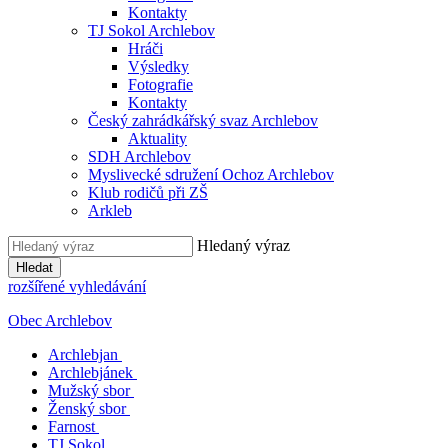
Kontakty
TJ Sokol Archlebov
Hráči
Výsledky
Fotografie
Kontakty
Český zahrádkářský svaz Archlebov
Aktuality
SDH Archlebov
Myslivecké sdružení Ochoz Archlebov
Klub rodičů při ZŠ
Arkleb
Hledaný výraz
Hledat
rozšířené vyhledávání
Obec Archlebov
Archlebjan
Archlebjánek
Mužský sbor
Ženský sbor
Farnost
TJ Sokol